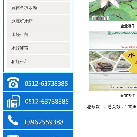
宽体金线水蛭
冰藏鲜水蛭
企业著作
水蛭种苗
水蛭卵茧
稻蛭种养
企业著作
总条数：5 总页数：1
首页