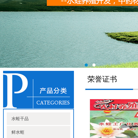
荣誉证书
水蛭干品
鲜水蛭