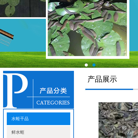
产品展示
水蛭干品
鲜水蛭