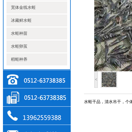
宽体金线水蛭
冰藏鲜水蛭
水蛭种苗
水蛭卵茧
稻蛭种养
<
水蛭干品，清水吊干，个体