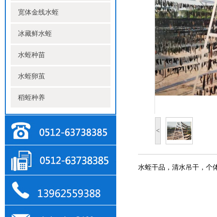
宽体金线水蛭
冰藏鲜水蛭
水蛭种苗
水蛭卵茧
稻蛭种养
<
水蛭干品，清水吊干，个体