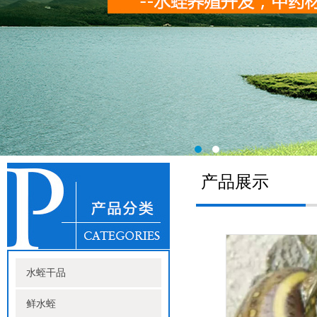
产品展示
水蛭干品
鲜水蛭