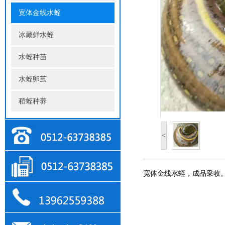
宽体金线水蛭
冰藏鲜水蛭
水蛭种苗
水蛭卵茧
稻蛭种养
<
宽体金线水蛭，成品采收