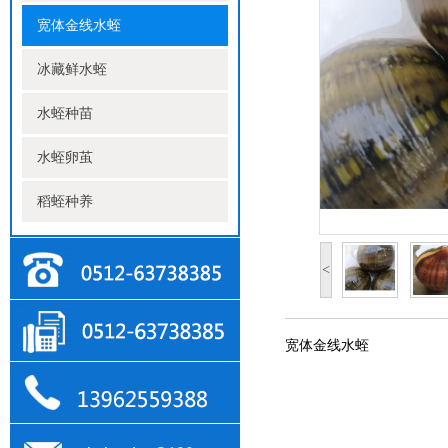
宽体金线水蛭
冰藏鲜水蛭
水蛭种苗
水蛭卵茧
稻蛭种养
<
宽体金线水蛭