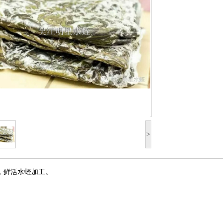
>
，鲜活水蛭加工。