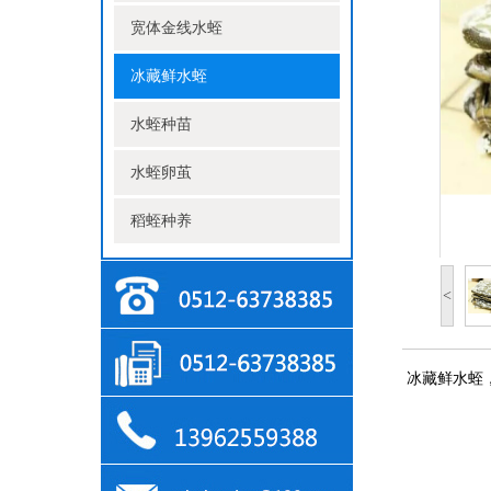
宽体金线水蛭
冰藏鲜水蛭
水蛭种苗
水蛭卵茧
稻蛭种养
<
冰藏鲜水蛭