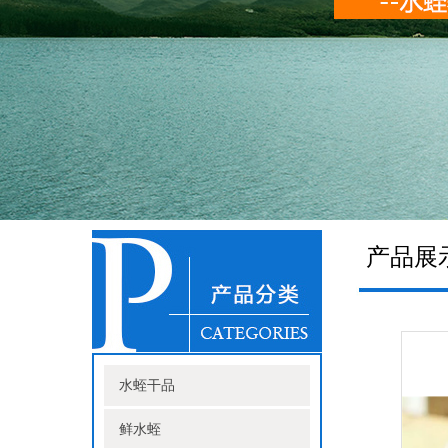
产品展
水蛭干品
鲜水蛭