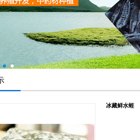
示
冰藏鲜水蛭