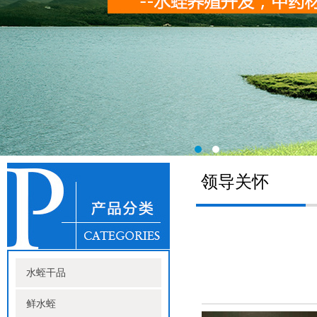
领导关怀
水蛭干品
鲜水蛭