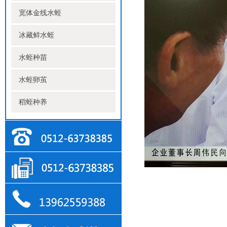
宽体金线水蛭
冰藏鲜水蛭
水蛭种苗
水蛭卵茧
稻蛭种养