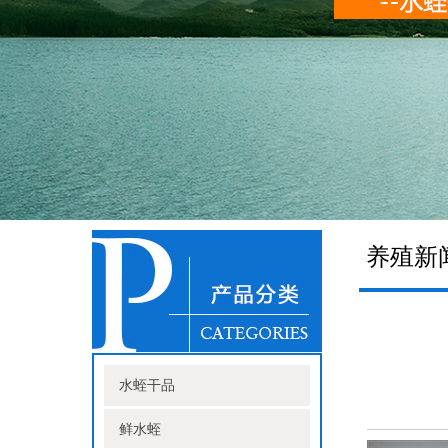
养殖新
水蛭干品
鲜水蛭