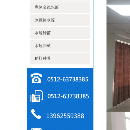
宽体金线水蛭
冰藏鲜水蛭
水蛭种苗
水蛭卵茧
稻蛭种养