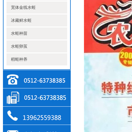
宽体金线水蛭
冰藏鲜水蛭
水蛭种苗
水蛭卵茧
稻蛭种养