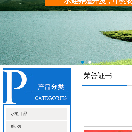
荣誉证书
水蛭干品
鲜水蛭