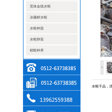
宽体金线水蛭
冰藏鲜水蛭
水蛭种苗
水蛭卵茧
稻蛭种养
<
水蛭干品，清