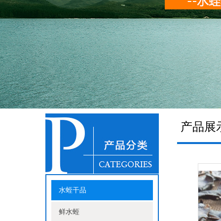
产品展
水蛭干品
鲜水蛭