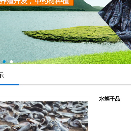
示
水蛭干品