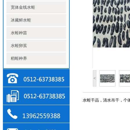
宽体金线水蛭
冰藏鲜水蛭
水蛭种苗
水蛭卵茧
稻蛭种养
<
水蛭干品，清水吊干，个体